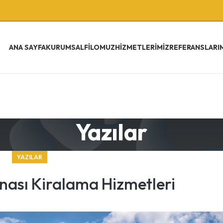
ANA SAYFA
KURUMSAL
FILOMUZ
HIZMETLERIMIZ
REFERANSLARI
Yazılar
YAZILAR
inası Kiralama Hizmetleri