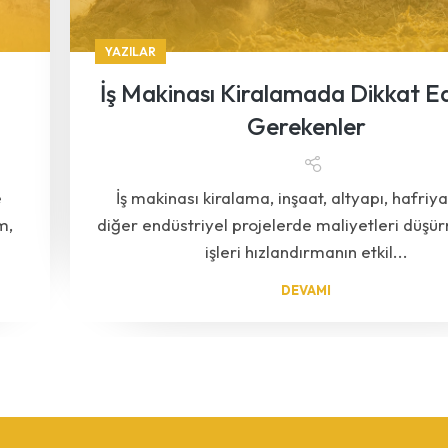
YAZILAR
İş Makinası Kiralamada Dikkat Ed
Gerekenler
e
İş makinası kiralama, inşaat, altyapı, hafriy
m,
diğer endüstriyel projelerde maliyetleri düşü
işleri hızlandırmanın etkil...
DEVAMI