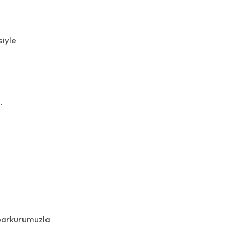
siyle
.
 parkurumuzla