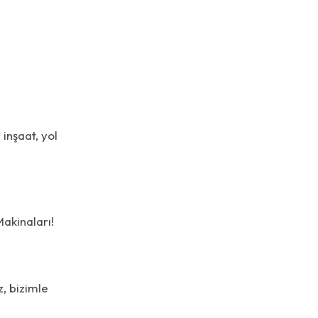
 inşaat, yol
Makinaları!
z, bizimle