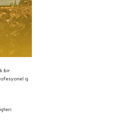
k bir
ofesyonel iş
üşteri