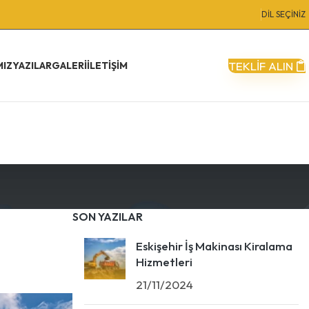
DİL SEÇİNİZ
TEKLİF ALIN
MIZ
YAZILAR
GALERI
İLETIŞIM
SON YAZILAR
Eskişehir İş Makinası Kiralama
Hizmetleri
21/11/2024