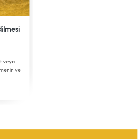
ilmesi
at veya
rmenin ve