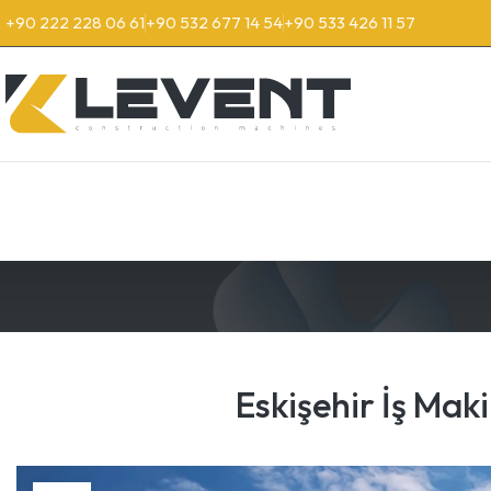
+90 222 228 06 61
+90 532 677 14 54
+90 533 426 11 57
Eskişehir İş Mak