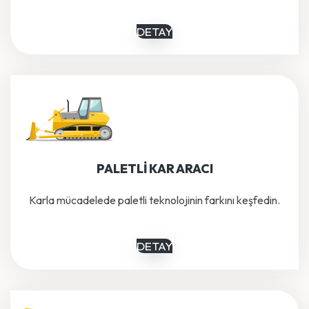
DETAY
PALETLİ KAR ARACI
Karla mücadelede paletli teknolojinin farkını keşfedin.
DETAY